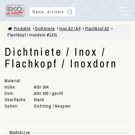
Produkte
Dichtniete
Inox A2 / A4
Flachkopf A2
Flachkopf / Inoxdorn #1231
Dichtniete / Inox /
Flachkopf / Inoxdorn
Material:
Hülse:
AISI 304
Dorn:
AISI 420 / gerillt
Oberfläche:
blank
Option:
Dichtring / Neopren
Maßskizze