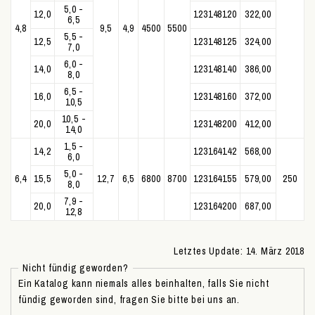
5,0 -
12,0
123148120
322,00
6,5
4,8
9,5
4,9
4500
5500
5,5 -
12,5
123148125
324,00
7,0
6,0 -
14,0
123148140
386,00
8,0
6,5 -
16,0
123148160
372,00
10,5
10,5 -
20,0
123148200
412,00
14,0
1,5 -
14,2
123164142
568,00
6,0
5,0 -
6,4
15,5
12,7
6,5
6800
8700
123164155
579,00
250
8,0
7,9 -
20,0
123164200
687,00
12,8
Letztes Update: 14. März 2018
Nicht fündig geworden?
Ein Katalog kann niemals alles beinhalten, falls Sie nicht
fündig geworden sind, fragen Sie bitte bei uns an.