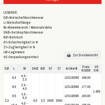
LEGENDE:
DØ
=Nietschaftdurchmesser
L
=Nietschaftlänge
M
=Klemmbereich / Materialstärke
DKØ
=Setzkopfdurchmesser
BØ
=Bohrloch
Sf
=Scherfestigkeit in N
Zf
=Zugfestigkeit in N
LW
=Lagerware
Zur Druckansicht
VE
=Verpackungseinheit
Preis
VE
DØ
L
M
DKØ
BØ
Sf
Zf
Artikel#
€/1000
Stk.
0,5 -
6,0
123132060
168,00
2,0
2,0 -
8,0
123132080
177,00
4,0
1.000
3,0 -
9,5
123132095
184,00
5,0
3,2
6,0
3,3
2000
2500
4,0 -